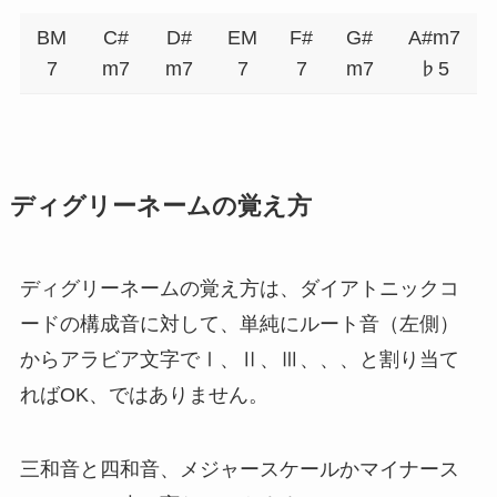
BM
C#
D#
EM
F#
G#
A#m7
7
m7
m7
7
7
m7
♭5
ディグリーネームの覚え方
ディグリーネームの覚え方は、ダイアトニックコ
ードの構成音に対して、単純にルート音（左側）
からアラビア文字でⅠ、Ⅱ、Ⅲ、、、と割り当て
ればOK、ではありません。
三和音と四和音、メジャースケールかマイナース