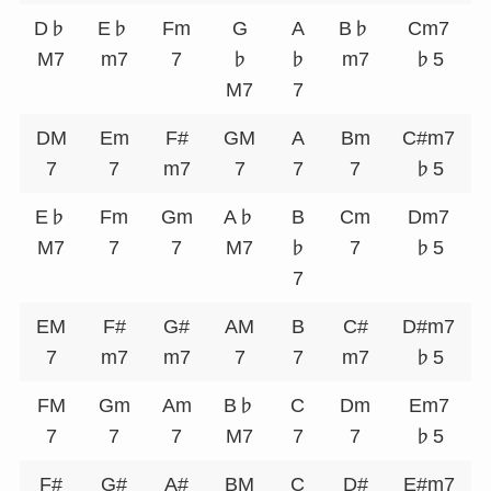
D♭
E♭
Fm
G
A
B♭
Cm7
M7
m7
7
♭
♭
m7
♭5
M7
7
DM
Em
F#
GM
A
Bm
C#m7
7
7
m7
7
7
7
♭5
E♭
Fm
Gm
A♭
B
Cm
Dm7
M7
7
7
M7
♭
7
♭5
7
EM
F#
G#
AM
B
C#
D#m7
7
m7
m7
7
7
m7
♭5
FM
Gm
Am
B♭
C
Dm
Em7
7
7
7
M7
7
7
♭5
F#
G#
A#
BM
C
D#
E#m7