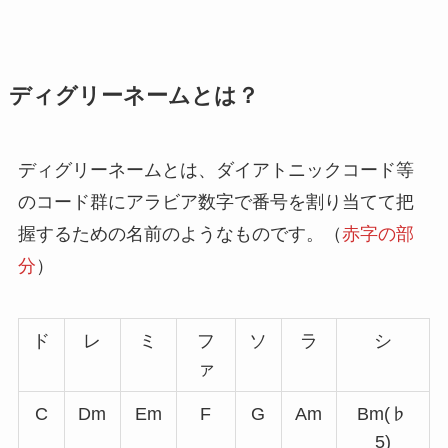
ディグリーネームとは？
ディグリーネームとは、ダイアトニックコード等
のコード群にアラビア数字で番号を割り当てて把
握するための名前のようなものです。（
赤字の部
分
）
ド
レ
ミ
フ
ソ
ラ
シ
ァ
C
Dm
Em
F
G
Am
Bm(♭
5)