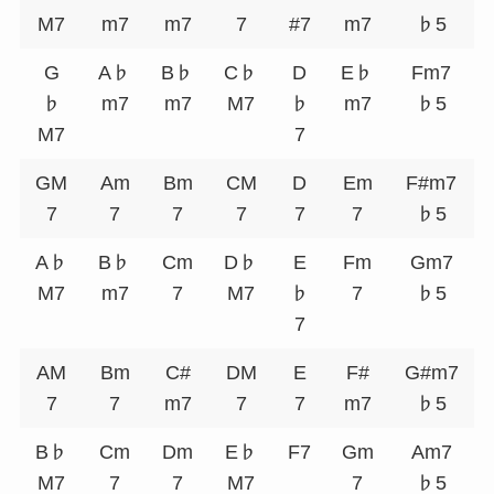
M7
m7
m7
7
#7
m7
♭5
G
A♭
B♭
C♭
D
E♭
Fm7
♭
m7
m7
M7
♭
m7
♭5
M7
7
GM
Am
Bm
CM
D
Em
F#m7
7
7
7
7
7
7
♭5
A♭
B♭
Cm
D♭
E
Fm
Gm7
M7
m7
7
M7
♭
7
♭5
7
AM
Bm
C#
DM
E
F#
G#m7
7
7
m7
7
7
m7
♭5
B♭
Cm
Dm
E♭
F7
Gm
Am7
M7
7
7
M7
7
♭5