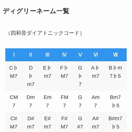
ディグリーネーム一覧
（四和音ダイアトニックコード）
Ⅰ
Ⅱ
Ⅲ
Ⅳ
Ⅴ
Ⅵ
Ⅶ
C♭
D
E♭
F♭
G
A♭
B♭m
M7
♭
m7
M7
♭
m7
7♭5
m7
7
CM
Dm
Em
FM
G
Am
Bm7
7
7
7
7
7
7
♭5
C#
D#
E#
F#
G
A#
B#m7
M7
m7
m7
M7
#7
m7
♭5