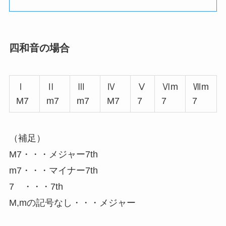
四和音の場合
Ⅰ
Ⅱ
Ⅲ
Ⅳ
Ⅴ
Ⅵm
Ⅶm
M7
m7
m7
M7
7
7
7
（補足）
M7・・・メジャー7th
m7・・・マイナー7th
7 ・・・7th
M,mの記号なし・・・メジャー