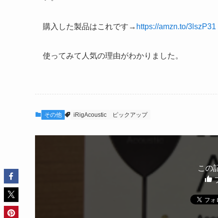
購入した製品はこれです→
https://amzn.to/3lszP31
使ってみて人気の理由がわかりました。
その他
iRigAcoustic
ピックアップ
この