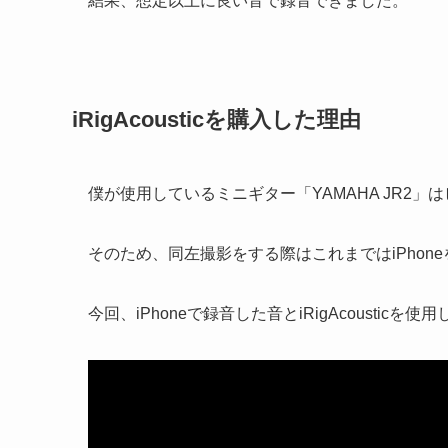
結果、想定以上に良い音で録音できました。
iRigAcousticを購入した理由
僕が使用しているミニギター「YAMAHA JR2
そのため、同左撮影をする際はこれまではiPhon
今回、iPhoneで録音した音とiRigAcousti